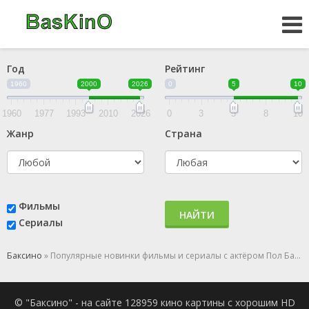
Год
Рейтинг
1960
2000
2026
0
5
10
1960
1977
1993
2010
2026
0
3
5
8
10
Жанр
Страна
Фильмы
НАЙТИ
Сериалы
Баксино
» Популярные новинки фильмы и сериалы с актёром Пол Баррет
© "Баксино" - на сайте 128959 кино картины с хорошим HD