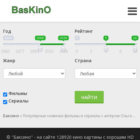
Год
Рейтинг
1960
2000
2026
0
5
10
1960
1977
1993
2010
2026
0
3
5
8
10
Жанр
Страна
Фильмы
НАЙТИ
Сериалы
Баксино
» Популярные новинки фильмы и сериалы с актёром Ольга Морозова
© "Баксино" - на сайте 128920 кино картины с хорошим HD